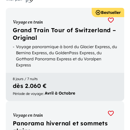
Pertinence
Bestseller
Voyage en train
Grand Train Tour of Switzerland –
Original
Voyage panoramique à bord du Glacier Express, du
Bernina Express, du GoldenPass Express, du
Gotthard Panorama Express et du Voralpen
Express
Top des curiosités de la Suisse
Possibilité de réserver avec transport des bagages
8 jours / 7 nuits
dès 2.060 €
Avril à Octobre
Période de voyage
:
Voyage en train
Panorama hivernal et sommets