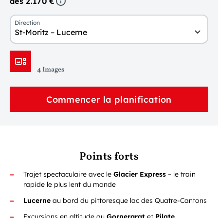
dès 2.170 €
Direction
St-Moritz – Lucerne
4 Images
Commencer la planification
Points forts
Trajet spectaculaire avec le
Glacier Express
– le train
rapide le plus lent du monde
Lucerne
au bord du pittoresque lac des Quatre-Cantons
Excursions en altitude au
Gornergrat
et
Pilate