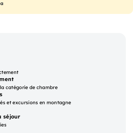
na
ectement
ement
t la catégorie de chambre
s
ités et excursions en montagne
 séjour
ies