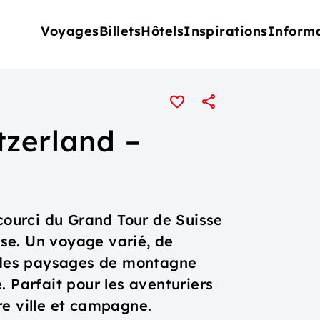
Voyages
Billets
Hôtels
Inspirations
Inform
tzerland –
ccourci du Grand Tour de Suisse
isse. Un voyage varié, de
t des paysages de montagne
. Parfait pour les aventuriers
re ville et campagne.