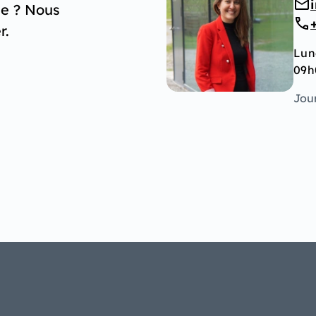
ge ? Nous
r.
Lun
09h
Jour
n