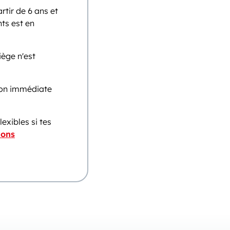
tir de 6 ans et
ts est en
iège n'est
ion immédiate
lexibles si tes
ions