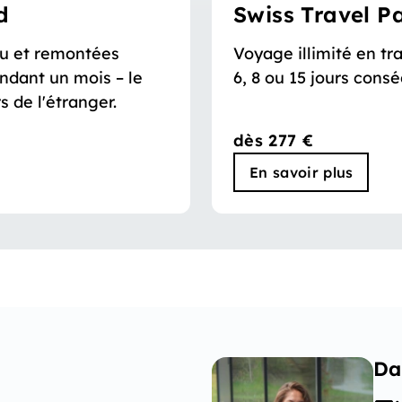
d
Swiss Travel P
au et remontées
Voyage illimité en tra
ndant un mois – le
6, 8 ou 15 jours consé
s de l'étranger.
dès 277 €
En savoir plus
Da