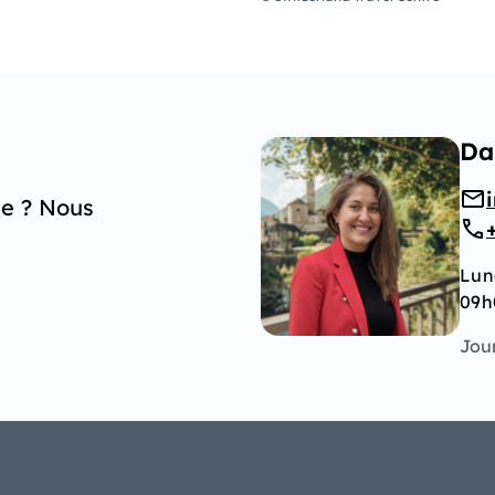
Da
ge ? Nous
Lun
09h
Jour