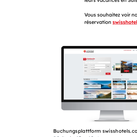
leurs vacances en Suis
Vous souhaitez voir no
réservation
swisshote
Buchungsplattform swisshotels.c