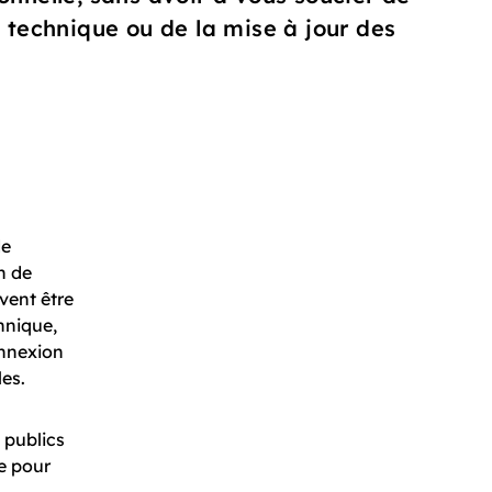
a technique ou de la mise à jour des
de
n de
vent être
hnique,
onnexion
es.
s publics
ve pour