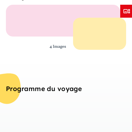
4 Images
Programme du voyage
Jou
Aperçu