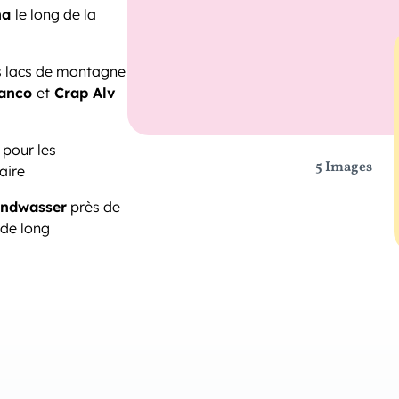
na
le long de la
s lacs de montagne
ianco
et
Crap Alv
pour les
5 Images
aire
andwasser
près de
 de long