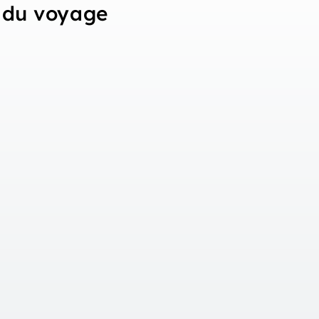
du voyage
el
gün
 voyage en train
rteratsch et