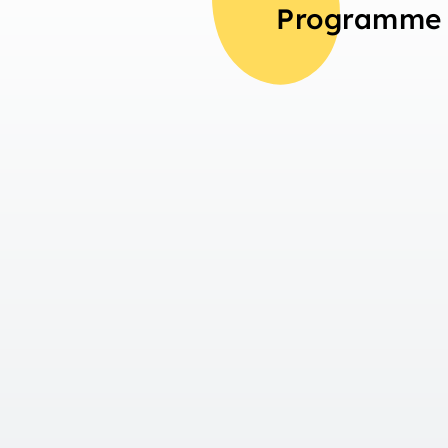
Programme 
Aperçu
Jour 1
Arrivée à Thusis
Jour 2
Randonnée de Thusis à Tiefencast
Jour 3
Randonnée de Tiefencastel à Ber
Jour 4
Randonnée de Bergün à Spinas et
jusqu'à St-Moritz
Jour 5
Voyage en train de St-Moritz à Mo