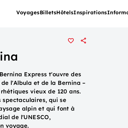
Voyages
Billets
Hôtels
Inspirations
Inform
nina
u Bernina Express t'ouvre des
de l'Albula et de la Bernina –
rhétiques vieux de 120 ans.
 spectaculaires, qui se
ysage alpin et qui font à
dial de l'UNESCO,
on voyage.