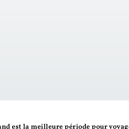
iavo
(IT)
T)
vers le jour 1
nd est la meilleure période pour voyag