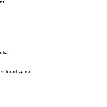
ent
l
vation
L
 votre entreprise