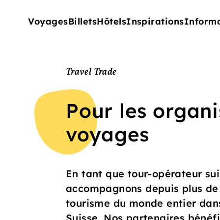
Voyages
Billets
Hôtels
Inspirations
Inform
Travel Trade
Pour les organ
voyages
En tant que tour-opérateur sui
accompagnons depuis plus de 2
tourisme du monde entier dans
Suisse. Nos partenaires bénéf