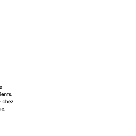
e
ients.
– chez
ue.