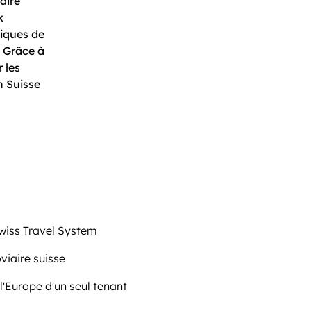
aire
x
miques de
. Grâce à
 les
n Suisse
Swiss Travel System
viaire suisse
 l'Europe d'un seul tenant