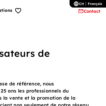
CH
Français
ations
Contact
isateurs de
sse de référence, nous
5 ans les professionnels du
 la vente et la promotion de la
icient non seulement de notre réseau