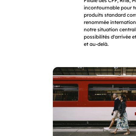
Filiale des CFF, RhB,
incontournable pour to
produits standard com
renommée internationa
notre situation centr
possibilités d'arrivée 
et au-delà.