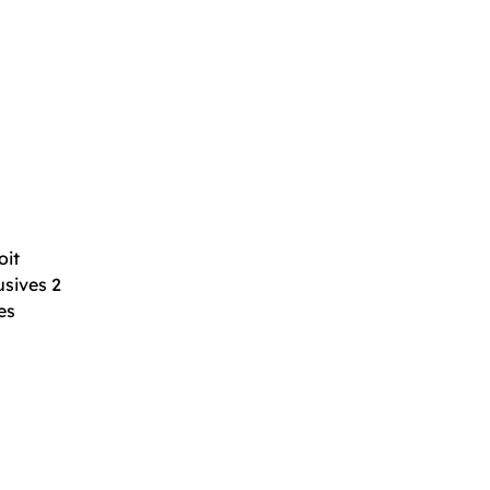
oit
usives 2
es