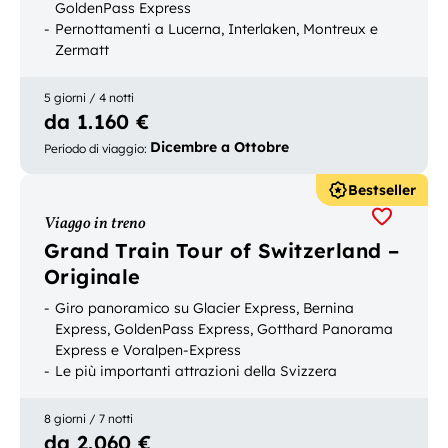
GoldenPass Express
Pernottamenti a Lucerna, Interlaken, Montreux e
Zermatt
Le più popolari destinazioni turistiche svizzere in un
solo viaggio
5 giorni / 4 notti
da 1.160 €
Dicembre a Ottobre
Periodo di viaggio
:
Bestseller
Viaggo in treno
Grand Train Tour of Switzerland –
Originale
Giro panoramico su Glacier Express, Bernina
Express, GoldenPass Express, Gotthard Panorama
Express e Voralpen-Express
Le più importanti attrazioni della Svizzera
Possibilità di prenotare il trasporto bagagli
8 giorni / 7 notti
da 2.060 €