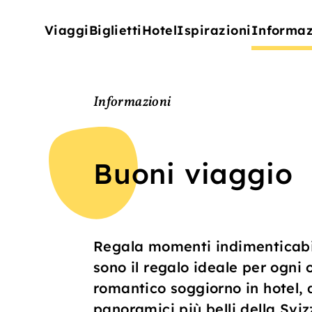
Viaggi
Biglietti
Hotel
Ispirazioni
Informaz
Informazioni
Buoni viaggio
Regala momenti indimenticabili
sono il regalo ideale per ogni o
romantico soggiorno in hotel, 
panoramici più belli della Svi