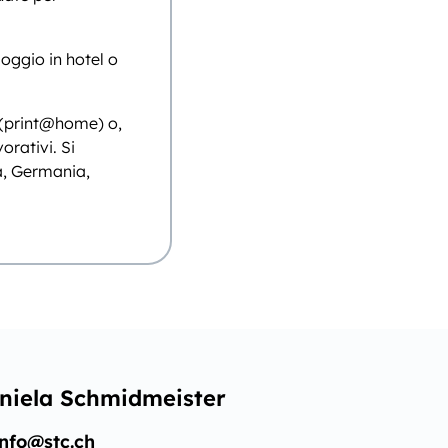
loggio in hotel o
 (print@home) o,
orativi. Si
ra, Germania,
niela Schmidmeister
info@stc.ch