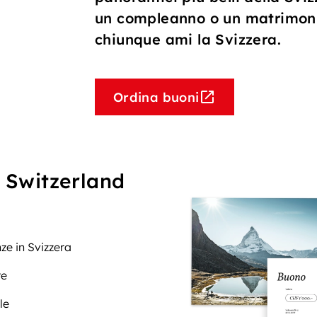
un compleanno o un matrimonio.
chiunque ami la Svizzera.
Ordina buoni
 Switzerland
ze in Svizzera
re
le