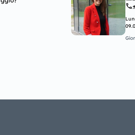
aggio?
Lun
09.0
Gior