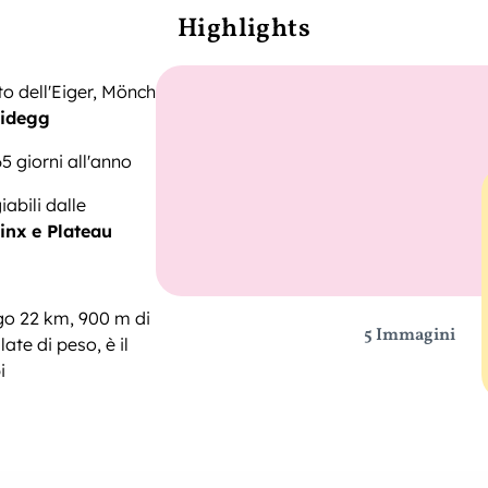
Highlights
o dell'Eiger, Mönch
eidegg
65 giorni all'anno
abili dalle
inx e Plateau
o 22 km, 900 m di
5 Immagini
ate di peso, è il
i