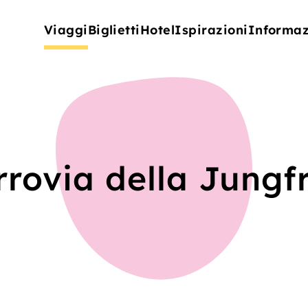
Viaggi
Biglietti
Hotel
Ispirazioni
Informaz
rrovia della Jungf