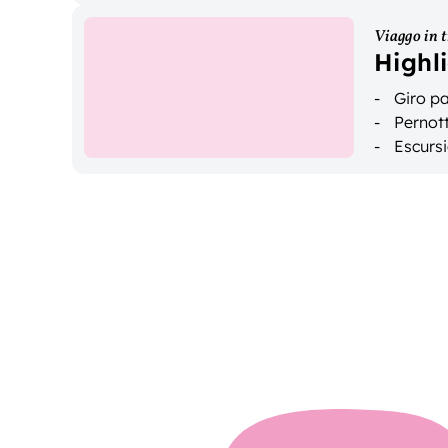
Viaggo in 
Highl
Giro p
Pernott
Escursi