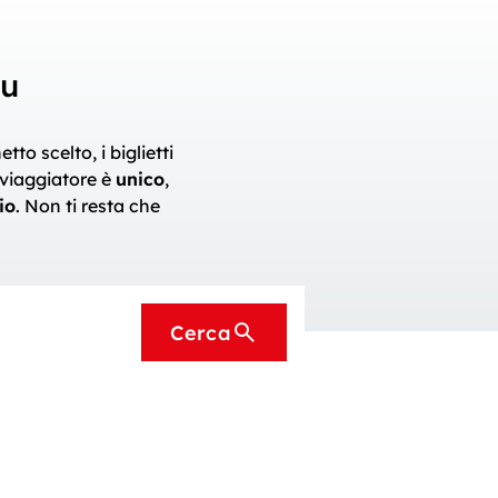
au
to scelto, i biglietti
i viaggiatore è
unico
,
io
. Non ti resta che
Cerca