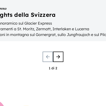
treno
ights della Svizzera
anoramico sul Glacier Express
amenti a St. Moritz, Zermatt, Interlaken e Lucerna
oni in montagna sul Gornergrat, sullo Jungfraujoch e sul Pil
1 di 2