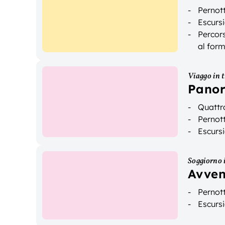
Pernot
Escursi
Percors
al for
Viaggo in 
Panor
Quattro
Pernot
Escursi
Soggiorno i
Avven
Pernot
Escursi