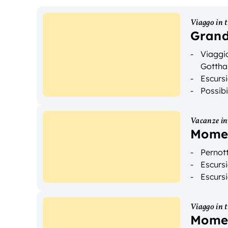
Viaggo in 
Grand
Viaggi
Gottha
Escurs
Possibi
Vacanze in
Momen
Pernot
Escursi
Escursi
Viaggo in 
Momen