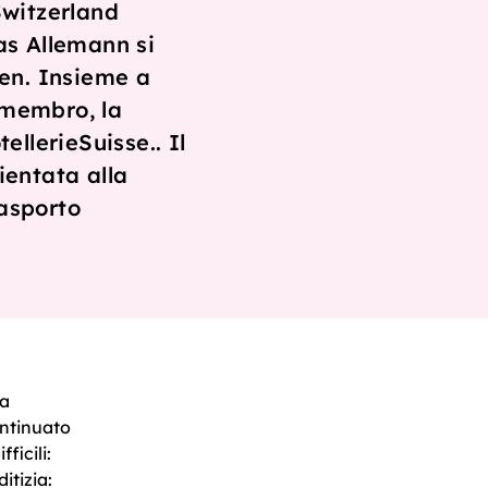
Switzerland
as Allemann si
zen. Insieme a
 membro, la
ellerieSuisse.. Il
ientata alla
rasporto
ia
ontinuato
ficili:
itizia: