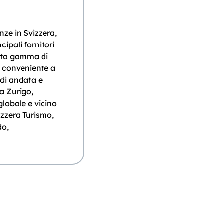
nze in Svizzera,
ncipali fornitori
asta gamma di
e conveniente a
i di andata e
 a Zurigo,
globale e vicino
vizzera Turismo,
do,