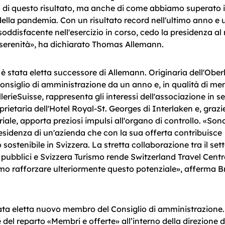
 di questo risultato, ma anche di come abbiamo superato 
 della pandemia. Con un risultato record nell'ultimo anno e u
soddisfacente nell'esercizio in corso, cedo la presidenza al
serenità», ha dichiarato Thomas Allemann.
 è stata eletta successore di Allemann. Originaria dell'Obe
Consiglio di amministrazione da un anno e, in qualità di m
llerieSuisse, rappresenta gli interessi dell'associazione in s
prietaria dell'Hotel Royal-St. Georges di Interlaken e, grazi
iale, apporta preziosi impulsi all'organo di controllo. «So
residenza di un'azienda che con la sua offerta contribuisce
sostenibile in Svizzera. La stretta collaborazione tra il set
ti pubblici e Svizzera Turismo rende Switzerland Travel Cent
mo rafforzare ulteriormente questo potenziale», afferma Br
ata eletta nuovo membro del Consiglio di amministrazione.
 del reparto «Membri e offerte» all’interno della direzione d