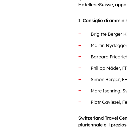
HotellerieSuisse, appo
Il Consiglio di ammin
Brigitte Berger K
Martin Nydegger,
Barbara Friedrich
Philipp Mäder, F
Simon Berger, F
Marc Isenring, S
Piotr Caviezel, F
Switzerland Travel Ce
pluriennale e il prezio