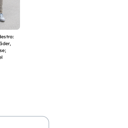
destra:
äder,
se;
el