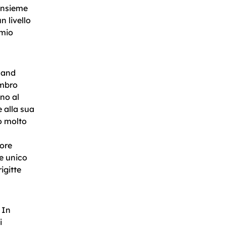
insieme
n livello
 mio
rland
embro
eno al
e alla sua
no molto
tore
re unico
igitte
 In
i