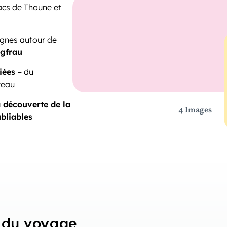
 lacs de Thoune et
gnes autour de
gfrau
riées
– du
teau
a découverte de la
4 Images
bliables
du voyage