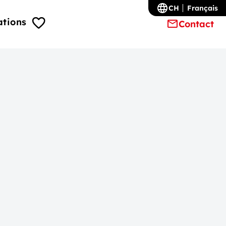
CH
Français
ations
Contact