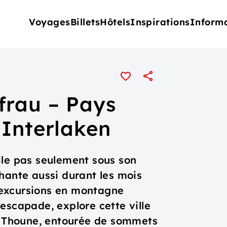
Voyages
Billets
Hôtels
Inspirations
Inform
frau – Pays
 Interlaken
ile pas seulement sous son
hante aussi durant les mois
 excursions en montagne
escapade, explore cette ville
de Thoune, entourée de sommets