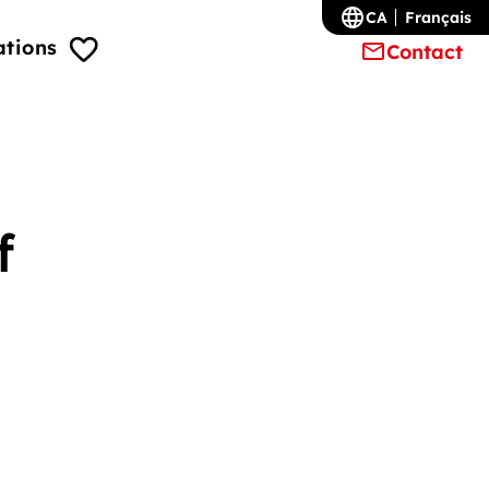
CA
Français
ations
Contact
f