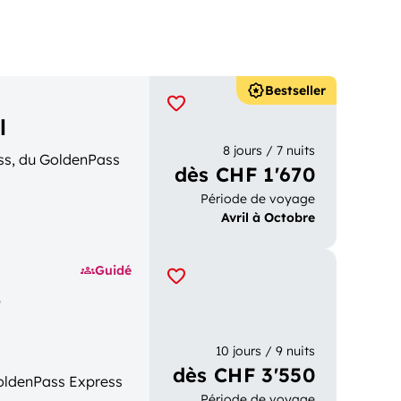
Bestseller
l
8 jours / 7 nuits
ss, du GoldenPass
dès CHF 1'670
Période de voyage
Avril à Octobre
Guidé
e
10 jours / 9 nuits
dès CHF 3'550
GoldenPass Express
Période de voyage