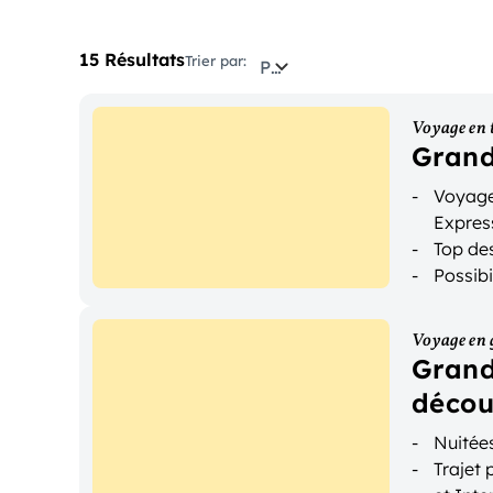
15 Résultats
Trier par:
Pertinence
Voyage en 
Grand
Voyage
Expres
Top des
Possibi
Voyage en 
Grand
décou
Nuitées
Trajet