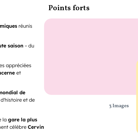
Points forts
amiques
réunis
ute saison
– du
ses appréciées
ucerne
et
 mondial de
d'histoire et de
3 Images
e la
gare la plus
ent célèbre
Cervin