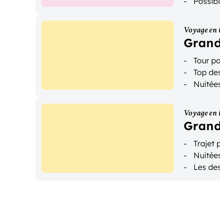
Possibi
Voyage en 
Grand
Tour p
Top des
Nuitées
Voyage en 
Grand
Trajet
Nuitée
Les des