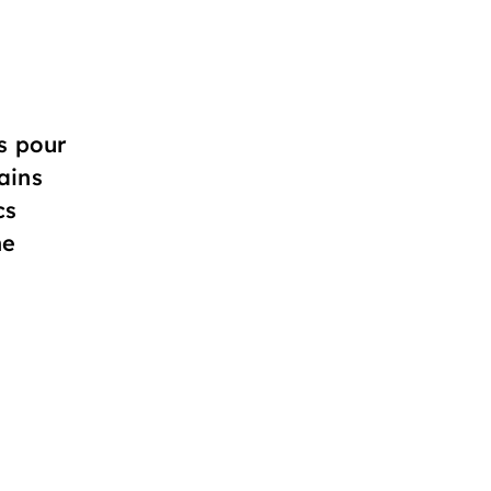
s pour
ains
cs
ne