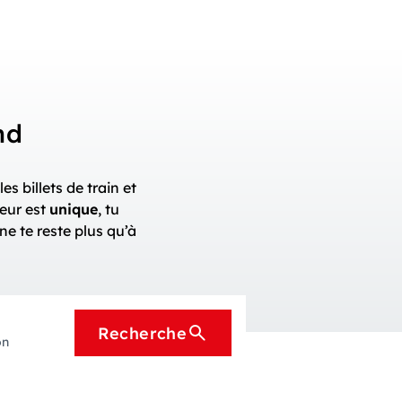
nd
 les billets de train et
geur est
unique
, tu
l ne te reste plus qu’à
Recherche
on