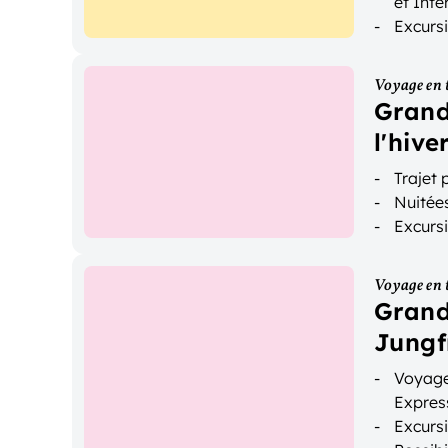
et Inte
Excurs
Transp
Voyage en 
Grand
l'hive
Trajet
Nuitées
Excurs
Voyage en 
Grand
Jungf
Voyage
Expres
Excurs