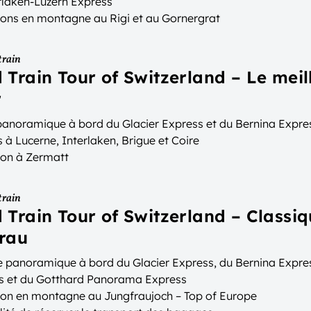
rlaken-Luzern Express
ions en montagne au Rigi et au Gornergrat
ort des bagages entre les hébergements
train
 Train Tour of Switzerland – Le meil
r
 panoramique à bord du Glacier Express et du Bernina Expre
 à Lucerne, Interlaken, Brigue et Coire
ion à Zermatt
train
 Train Tour of Switzerland – Classi
rau
 panoramique à bord du Glacier Express, du Bernina Expre
s et du Gotthard Panorama Express
ion en montagne au Jungfraujoch – Top of Europe