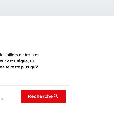
 les billets de train et
geur est
unique
, tu
l ne te reste plus qu’à
Recherche
on