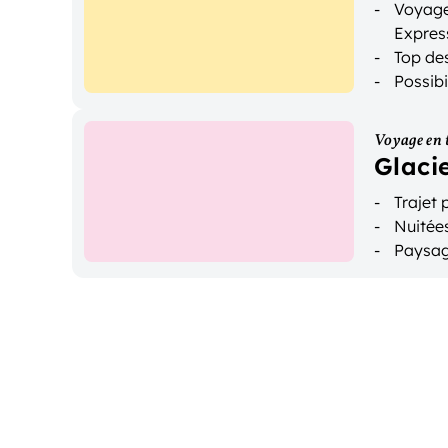
Voyage
Expres
Top des
Possibi
Voyage en 
Glaci
Trajet
Nuitées
Paysag