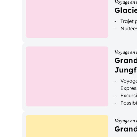
Voyage en 
Glaci
Trajet
Nuitées
Voyage en 
Grand
Jungf
Voyage
Expres
Excurs
Possibi
Voyage en 
Grand