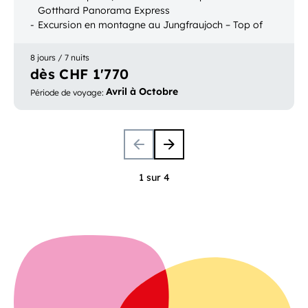
Gotthard Panorama Express
Excursion en montagne au Jungfraujoch – Top of
Europe
Possibilité de réserver le transport des bagages
8 jours / 7 nuits
dès CHF 1'770
Avril à Octobre
Période de voyage
:
1 sur 4