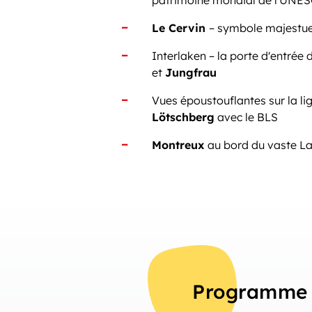
patrimoine mondial de l'UNE
Le Cervin
– symbole majestue
Interlaken – la porte d'entrée
et
Jungfrau
Vues époustouflantes sur la li
Lötschberg
avec le BLS
Montreux
au bord du vaste L
Programme 