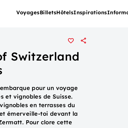
Voyages
Billets
Hôtels
Inspirations
Inform
of Switzerland
s
 t’embarque pour un voyage
es et vignobles de Suisse.
 vignobles en terrasses du
t émerveille-toi devant la
Zermatt. Pour clore cette