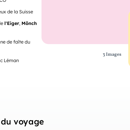
SCO
ux de la Suisse
 de
l'Eiger
,
Mönch
gne de faîte du
3 Images
ac Léman
du voyage