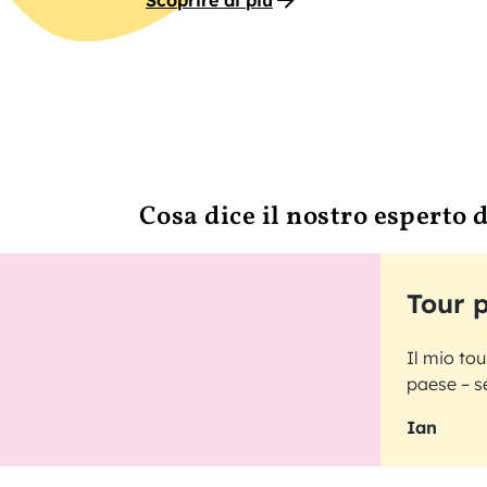
Scoprire di più
Cosa dice il nostro esperto 
Tour p
Il mio tou
paese – s
Ian