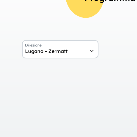
Direzione
Lugano – Zermatt
Panoramica
Giorno 1
Arrivo e soggiorno a Lugano
Giorno 2
Viaggio sul Bernina Express
Giorno 3
Viaggio sul Glacier Express