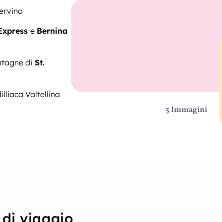
Cervino
Express
e
Bernina
ntagne di
St.
illiaca Valtellina
5 Immagini
di viaggio