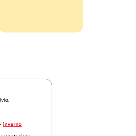
ivia.
/
inverno
.