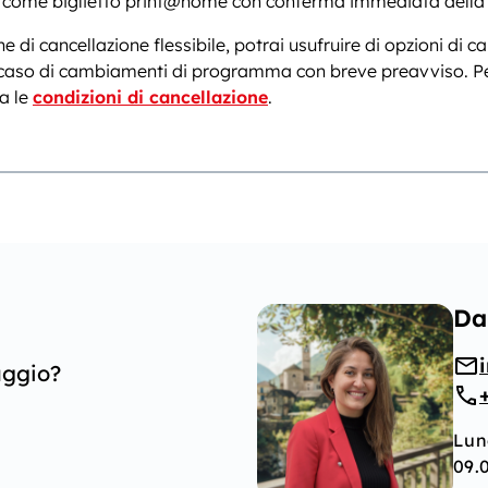
e come biglietto print@home con conferma immediata della
e di cancellazione flessibile, potrai usufruire di opzioni di c
in caso di cambiamenti di programma con breve preavviso. P
ta le
condizioni di cancellazione
.
Da
aggio?
Lun
09.0