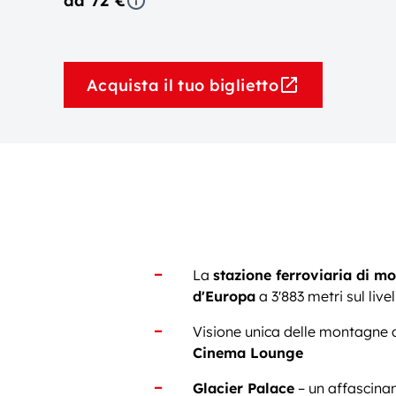
da 72 €
Acquista il tuo biglietto
La
stazione ferroviaria di m
d'Europa
a 3'883 metri sul live
Visione unica delle montagne 
Cinema Lounge
Glacier Palace
– un affascina