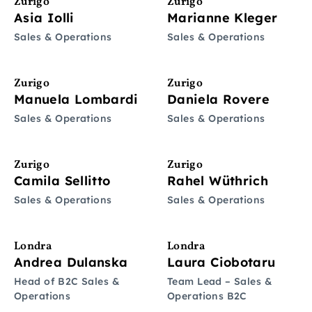
Zurigo
Zurigo
Asia Iolli
Marianne Kleger
Sales & Operations
Sales & Operations
Zurigo
Zurigo
Manuela Lombardi
Daniela Rovere
Sales & Operations
Sales & Operations
Zurigo
Zurigo
Camila Sellitto
Rahel Wüthrich
Sales & Operations
Sales & Operations
Londra
Londra
Andrea Dulanska
Laura Ciobotaru
Head of B2C Sales &
Team Lead – Sales &
Operations
Operations B2C