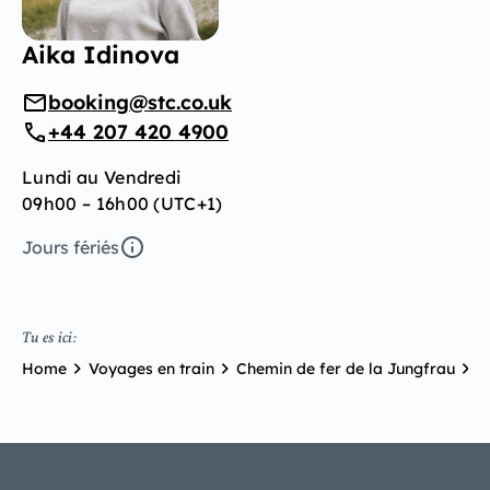
Aika Idinova
booking@stc.co.uk
+44 207 420 4900
Lundi au Vendredi
09h00 – 16h00 (UTC+1)
Jours fériés
Tu es ici:
Home
Voyages en train
Chemin de fer de la Jungfrau
J