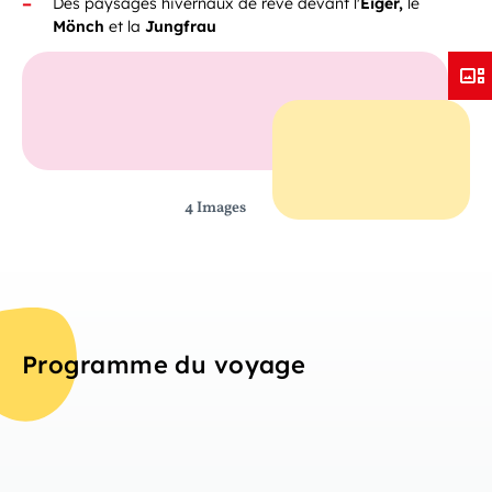
Des paysages hivernaux de rêve devant l'
Eiger,
le
Mönch
et
la
Jungfrau
4 Images
Programme du voyage