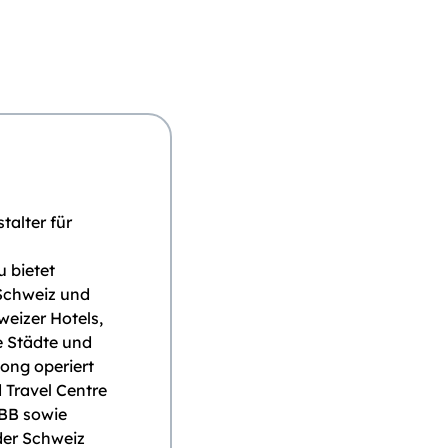
talter für
 bietet
 Schweiz und
eizer Hotels,
e Städte und
kong operiert
 Travel Centre
SBB sowie
der Schweiz