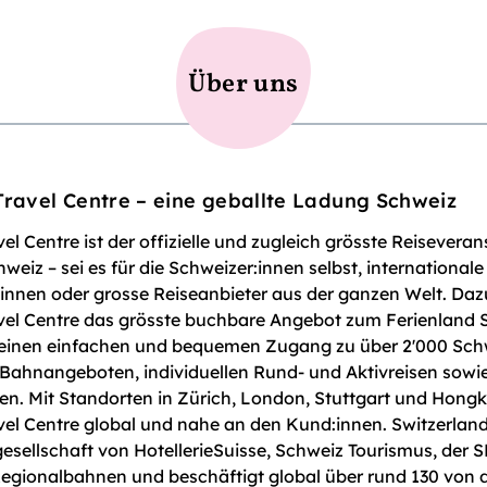
Über uns
Travel Centre – eine geballte Ladung Schweiz
el Centre ist der offizielle und zugleich grösste Reiseverans
hweiz – sei es für die Schweizer:innen selbst, internationale
innen oder grosse Reiseanbieter aus der ganzen Welt. Dazu
avel Centre das grösste buchbare Angebot zum Ferienland
 einen einfachen und bequemen Zugang zu über 2'000 Schw
 Bahnangeboten, individuellen Rund- und Aktivreisen sowi
sen. Mit Standorten in Zürich, London, Stuttgart und Hong
vel Centre global und nahe an den Kund:innen. Switzerland
rgesellschaft von HotellerieSuisse, Schweiz Tourismus, der 
egionalbahnen und beschäftigt global über rund 130 von 