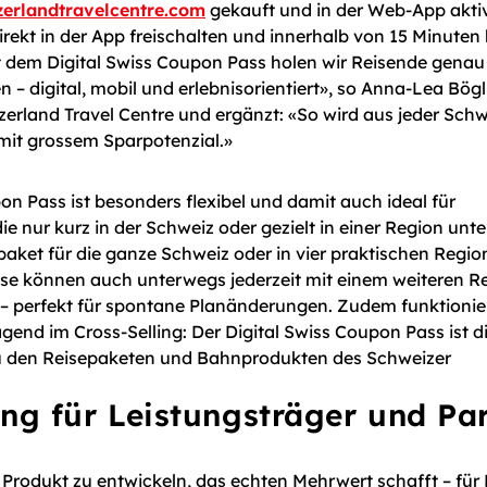
zerlandtravelcentre.com
gekauft und in der Web-App aktivi
rekt in der App freischalten und innerhalb von 15 Minuten
it dem Digital Swiss Coupon Pass holen wir Reisende genau 
n – digital, mobil und erlebnisorientiert», so Anna-Lea Bögli
itzerland Travel Centre und ergänzt: «So wird aus jeder Sch
 mit grossem Sparpotenzial.»
on Pass ist besonders flexibel und damit auch ideal für
die nur kurz in der Schweiz oder gezielt in einer Region un
tpaket für die ganze Schweiz oder in vier praktischen Regio
iese können auch unterwegs jederzeit mit einem weiteren R
– perfekt für spontane Planänderungen. Zudem funktionie
end im Cross-Selling: Der Digital Swiss Coupon Pass ist d
u den Reisepaketen und Bahnprodukten des Schweizer
ng für Leistungsträger und Pa
n Produkt zu entwickeln, das echten Mehrwert schafft – für