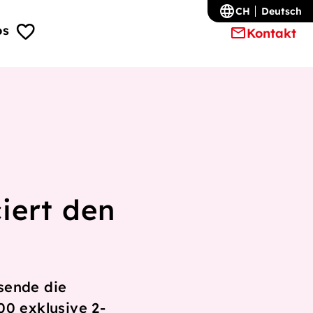
CH
Deutsch
os
Kontakt
iert den
sende die
00 exklusive 2-