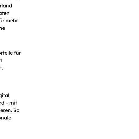
erland
aten
für mehr
ine
teile für
n
t.
ital
rd – mit
ieren. So
onale