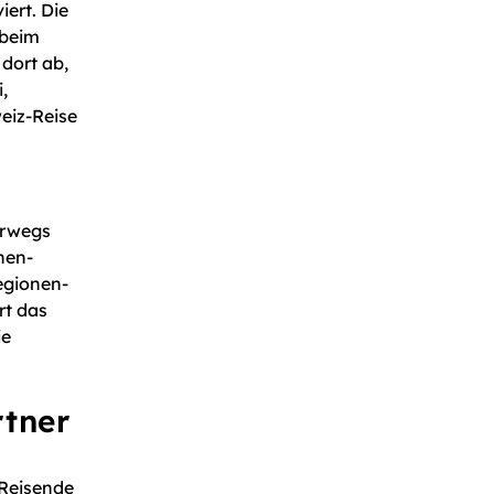
ert. Die
 beim
dort ab,
,
weiz-Reise
terwegs
nen-
egionen-
rt das
ie
rtner
 Reisende