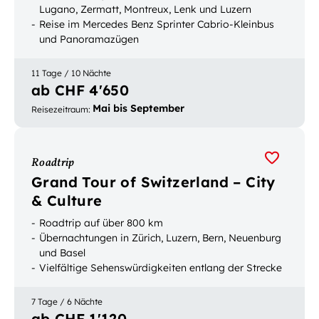
Lugano, Zermatt, Montreux, Lenk und Luzern
Reise im Mercedes Benz Sprinter Cabrio-Kleinbus
und Panoramazügen
Bergausflüge, Stadtführungen und kulinarische
Erlebnisse
11 Tage / 10 Nächte
ab CHF 4'650
Mai bis September
Reisezeitraum
:
Roadtrip
Grand Tour of Switzerland – City
& Culture
Roadtrip auf über 800 km
Übernachtungen in Zürich, Luzern, Bern, Neuenburg
und Basel
Vielfältige Sehenswürdigkeiten entlang der Strecke
7 Tage / 6 Nächte
ab CHF 1'120