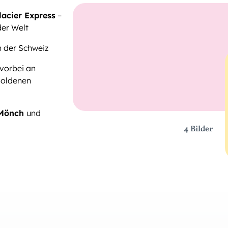
lacier Express
–
er Welt
 der Schweiz
vorbei an
goldenen
 Mönch
und
4 Bilder