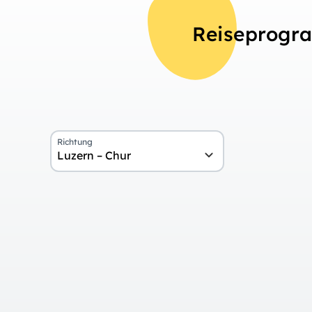
Reiseprog
Richtung
Luzern – Chur
Übersicht
Tag 1
Anreise nach Luzern
Tag 2
Fahrt mit dem Luzern-Interlaken 