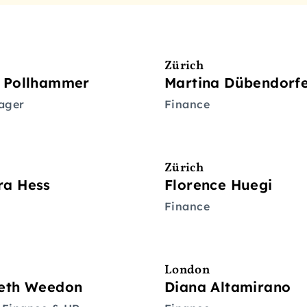
Zürich
r Pollhammer
Martina Dübendorf
ager
Finance
Zürich
ra Hess
Florence Huegi
Finance
London
beth Weedon
Diana Altamirano