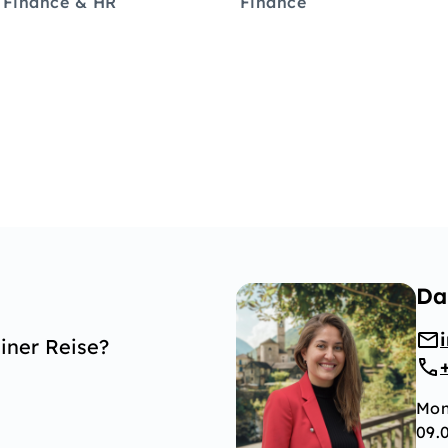
 Finance & HR
Finance
Da
iner Reise?
Mon
09.