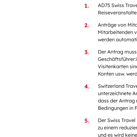
AD75 Swiss Trave
Reiseveranstalter
Anträge von Mita
Mitarbeitenden v
werden automati
Der Antrag muss 
Geschäftsführer:i
Visitenkarten si
Konten usw. werd
Switzerland Trave
unterzeichnete A
dass der Antrag 
Bedingungen in 
Der Swiss Travel
zu einem reduzie
und es wird kei