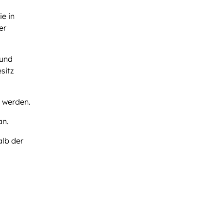
ie in
er
 und
sitz
 werden.
an.
alb der