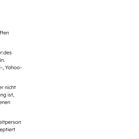
ften
r:des
in.
l-, Yahoo-
r nicht
g ist,
benen
eitperson
eptiert