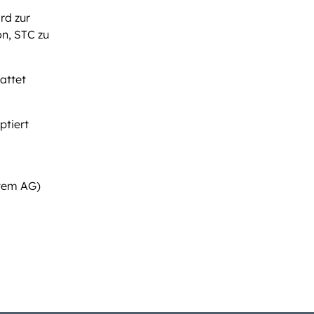
rd zur
on, STC zu
attet
ptiert
stem AG)