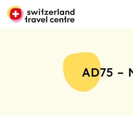
AD75 – 