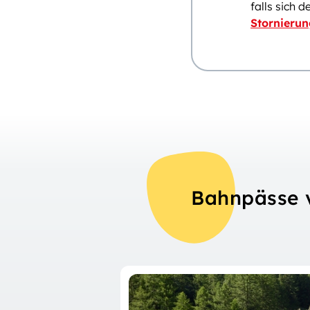
falls sich 
Stornieru
Bahnpässe 