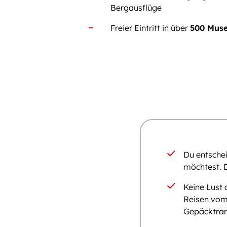
Bergausflüge
Freier Eintritt in über
500 Mus
Du entschei
möchtest. D
Keine Lust 
Reisen vom
Gepäcktran