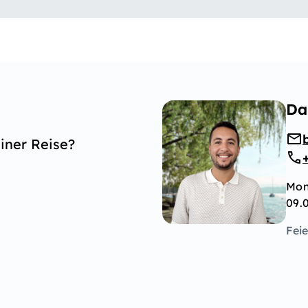
Da
iner Reise?
Mon
09.
Fei