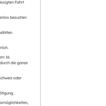
ässigten Fahrt
tenlos besuchen
.
wählten
lich.
em 16.
 durch die ganze
Schweiz oder
ätigung.
ngsmöglichkeiten,