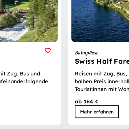
Bahnpässe
Swiss Half Far
it Zug, Bus und
Reisen mit Zug, Bus,
 aufeinanderfolgende
halben Preis innerhal
Tourist:innen mit Woh
Schweiz und Liechten
ab 164 €
Mehr erfahren