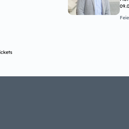
09.
Fei
ickets