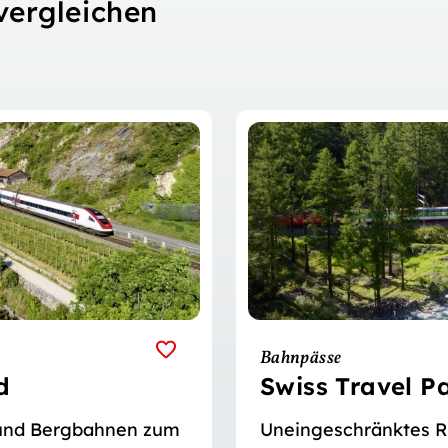
vergleichen
Bahnpässe
d
Swiss Travel P
f und Bergbahnen zum
Uneingeschränktes R