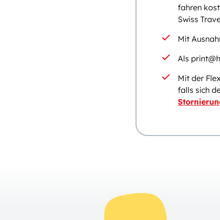
fahren kost
Swiss Trave
Mit Ausnahm
Als print@h
Mit der Fle
falls sich 
Stornieru