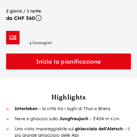
2 giorni / 1 notte
da CHF 360
4 Immagini
Inizia la pianificazione
Highlights
Interlaken
– la città tra i laghi di Thun e Brienz
Neve e ghiaccio sullo
Jungfraujoch
– 3'454 m s.l.m.
Una vista impareggiabile sul
ghiacciaio dell'Aletsch
–
il
più grande ghiacciaio delle Alpi