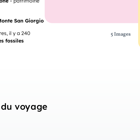
zone
– patrimoine
onte San Giorgio
es, il y a 240
5 Images
s fossiles
du voyage