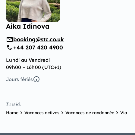
Aika Idinova
booking@stc.co.uk
+44 207 420 4900
Lundi au Vendredi
09h00 – 16h00 (UTC+1)
Jours fériés
Tu es ici:
Home
Vacances actives
Vacances de randonnée
Via En