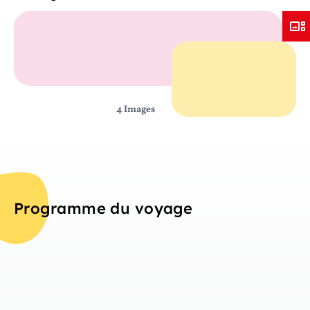
4 Images
Programme du voyage
Jou
Aperçu