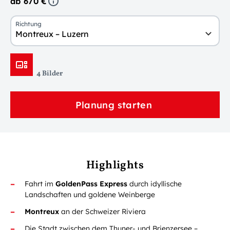
ab 670 €
Richtung
Montreux – Luzern
4 Bilder
Planung starten
Highlights
Fahrt im
GoldenPass Express
durch idyllische
Landschaften und goldene Weinberge
Montreux
an der Schweizer Riviera
Die Stadt zwischen dem Thuner- und Brienzersee –