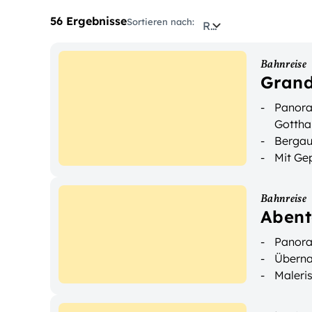
56 Ergebnisse
Sortieren nach:
Relevanz
Bahnreise
Grand
Panora
Gottha
Bergau
Mit Ge
Bahnreise
Abent
Panora
Überna
Maleris