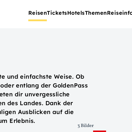
Reisen
Tickets
Hotels
Themen
Reiseinf
te und einfachste Weise. Ob
 oder entlang der GoldenPass
eten dir unvergessliche
en des Landes. Dank der
igen Ausblicken auf die
um Erlebnis.
3 Bilder