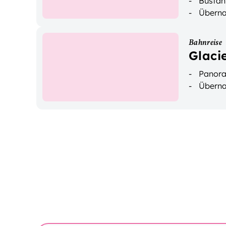
Busfah
Überna
Bahnreise
Glaci
Panora
Überna