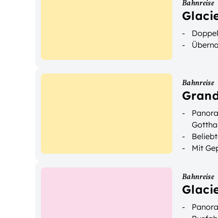
Bahnreise
Glacie
Doppel
Überna
Bahnreise
Grand
Panora
Gottha
Beliebt
Mit Ge
Bahnreise
Glaci
Panora