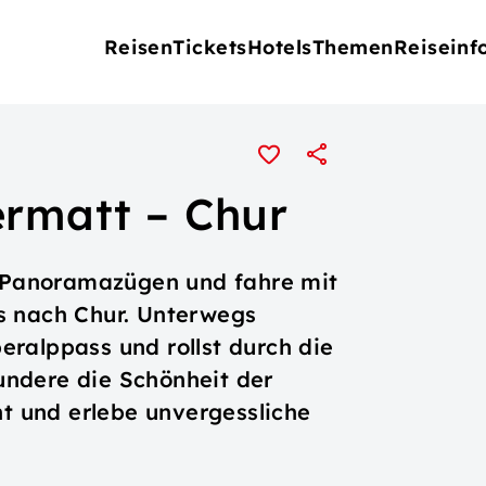
Reisen
Tickets
Hotels
Themen
Reiseinf
ermatt – Chur
en Panoramazügen und fahre mit
s nach Chur. Unterwegs
ralppass und rollst durch die
ndere die Schönheit der
ht und erlebe unvergessliche