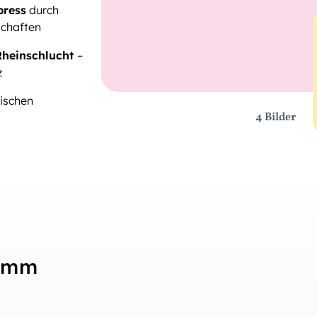
press
durch
chaften
Rheinschlucht
–
z
ischen
4 Bilder
ramm