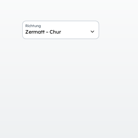
Richtung
Zermatt – Chur
Übersicht
Tag 1
Anreise und Aufenthalt in Zermatt
Tag 2
Fahrt mit dem Glacier Express und
Chur