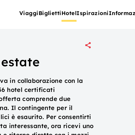
Viaggi
Biglietti
Hotel
Ispirazioni
Informaz
 estate
iva in collaborazione con la
 hotel certificati
L'offerta comprende due
a. Il contingente per il
ici è esaurito. Per consentirti
ta interessante, ora ricevi uno
 e ritorno diretto con i mezzi