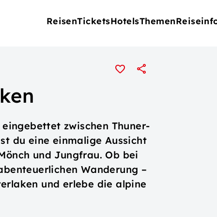
Reisen
Tickets
Hotels
Themen
Reiseinf
aken
, eingebettet zwischen Thuner-
sst du eine einmalige Aussicht
 Mönch und Jungfrau. Ob bei
r abenteuerlichen Wanderung –
erlaken und erlebe die alpine