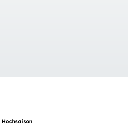
Übernachtung in Interlake
Hochsaison