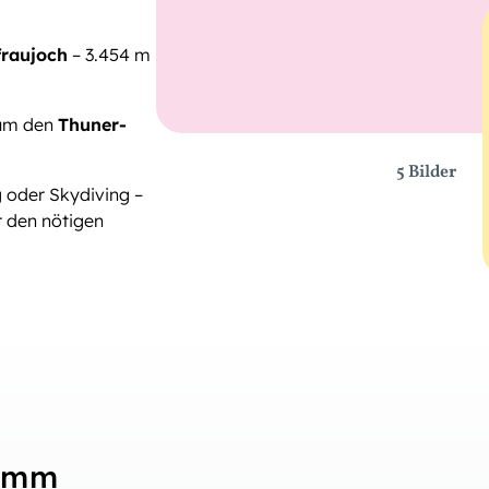
raujoch
– 3.454 m
 um den
Thuner-
5 Bilder
g oder Skydiving –
r den nötigen
ramm