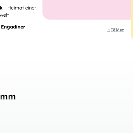
rk
– Heimat einer
welt
r
Engadiner
4 Bilder
ramm