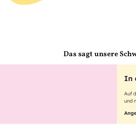
Das sagt unsere Sch
In
Auf 
und m
Ange